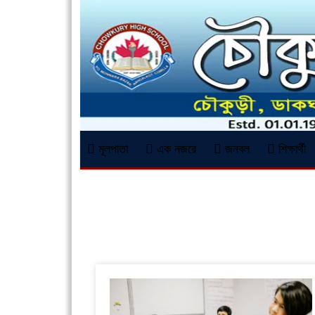
মূলপাতা
এক নজরে
জনবল
শিক্ষার্থী