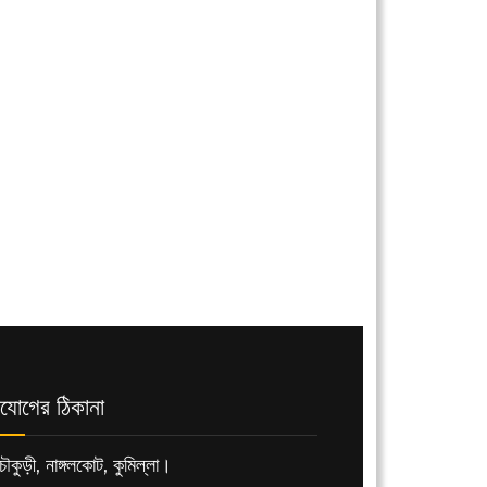
যোগের ঠিকানা
ৌকুড়ী, নাঙ্গলকোট, কুমিল্লা।