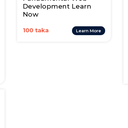
Development Learn
Now
100 taka
Learn More