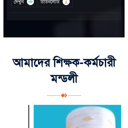
দেখুন
ডাউনলোড
আমাদের শিক্ষক-কর্মচারী
মন্ডলী