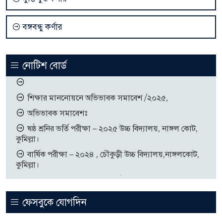
বঙ্গবন্ধু কর্ণার
নোটিশ বোর্ড
শিক্ষার মাননোয়নে অভিভাবক সমাবেশ /২০২৫,
অভিভাবক সমাবেশঃ
ষষ্ঠ শ্রনির ভর্তি পরীক্ষা – ২০২৫ উচ্চ বিদ্যালয়, নাঙ্গল কোট,
কুমিল্লা।
বার্ষিক পরীক্ষা – ২০২৪ , চৌকুড়ী উচ্চ বিদ্যালয়,নাঙ্গলকোট,
কুমিল্লা।
এইচপিভি টিকা দেয়া প্রসঙ্গে, ৬ষ্ঠ থেকে ৯ম শ্রেনীর (যাদের
বয়স ১৫ বছরের কম),সকল ছাত্রীদেরকে জরায়ুমুেখর ক্যান্সার
প্রতিষেধক (HPV) হিউম্যান প্যাপিলোমা ভাইরাস টীকা প্রদান
করা হইবে।
ফেসবুকে যোগদিন
বন্ধের নোটিশঃ