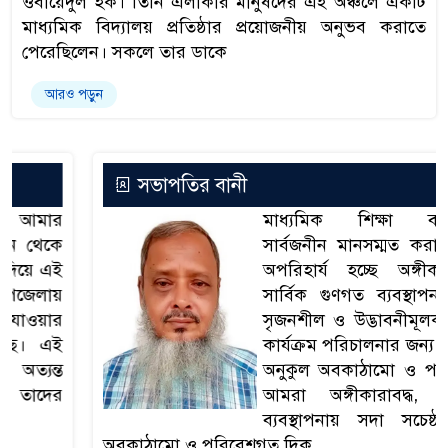
ওবায়েদুল হক। তিনি এলাকার মানুষদের এই অঞ্চলে একটি
মাধ্যমিক বিদ্যালয় প্রতিষ্ঠার প্রয়োজনীয় অনুভব করাতে
পেরেছিলেন। সকলে তার ডাকে
আরও পড়ুন
সভাপতির বানী
মাধ্যমিক শিক্ষা ব্যবস্থাকে
সার্বজনীন মানসম্মত করার জন্য
অপরিহার্য হচ্ছে অঙ্গীকার ও
সার্বিক গুণগত ব্যবস্থাপনা এবং
সৃজনশীল ও উদ্ভাবনীমূলক শিক্ষা
কার্যক্রম পরিচালনার জন্য দরকার
অনুকুল অবকাঠামো ও পরিবেশ।
আমরা অঙ্গীকারাবদ্ধ, গুণগত
ব্যবস্থাপনায় সদা সচেষ্ঠ এবং
অবকাঠামো ও পরিবেশগত দিক