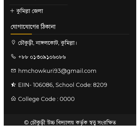
কুমিল্লা জেলা
যোগাযোগের ঠিকানা
চৌকুড়ী, নাঙ্গলকোট, কুমিল্লা।
+৮৮ ০১৩০৯১০৬০৮৬
hmchowkuri93@gmail.com
EIIN- 106086, School Code: 8209
College Code : 0000
© চৌকুড়ী উচ্চ বিদ্যালয় কর্তৃক স্বত্ত্ব সংরক্ষিত
ডিজাইন ও কারিগরি সহায়তায়:
SoftDows - Edu
Tech Solution