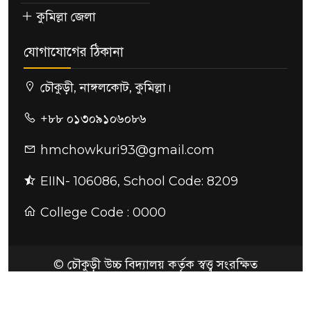
কুমিল্লা জেলা
যোগাযোগের ঠিকানা
চৌকুড়ী, নাঙ্গলকোট, কুমিল্লা।
+৮৮ ০১৩০৯১০৬০৮৬
hmchowkuri93@gmail.com
EIIN- 106086, School Code: 8209
College Code : 0000
© চৌকুড়ী উচ্চ বিদ্যালয় কর্তৃক স্বত্ত্ব সংরক্ষিত
ডিজাইন ও কারিগরি সহায়তায়:
SoftDows - Edu
Tech Solution