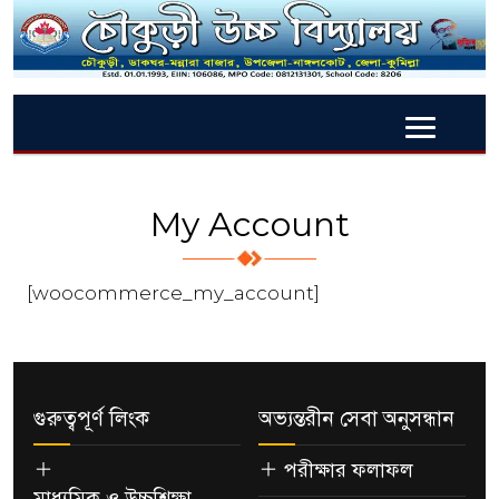
My Account
[woocommerce_my_account]
গুরুত্বপূর্ণ লিংক
অভ্যন্তরীন সেবা অনুসন্ধান
পরীক্ষার ফলাফল
মাধ্যমিক ও উচ্চশিক্ষা