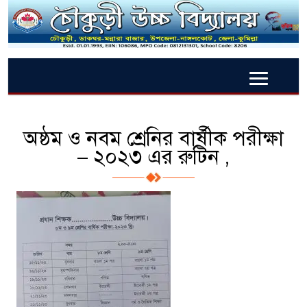
অষ্ঠম ও নবম শ্রেনির বার্ষীক পরীক্ষা
– ২০২৩ এর রুটিন ,