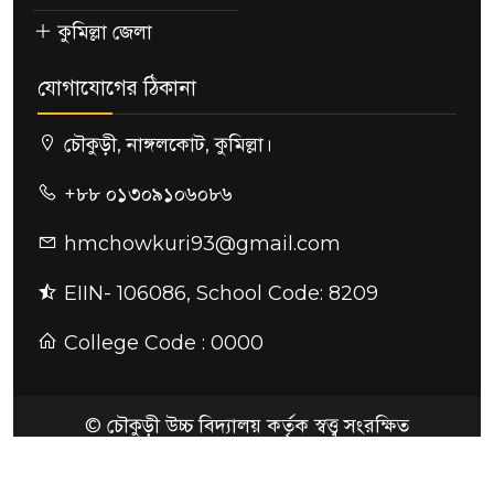
কুমিল্লা জেলা
যোগাযোগের ঠিকানা
চৌকুড়ী, নাঙ্গলকোট, কুমিল্লা।
+৮৮ ০১৩০৯১০৬০৮৬
hmchowkuri93@gmail.com
EIIN- 106086, School Code: 8209
College Code : 0000
© চৌকুড়ী উচ্চ বিদ্যালয় কর্তৃক স্বত্ত্ব সংরক্ষিত
ডিজাইন ও কারিগরি সহায়তায়:
SoftDows - Edu
Tech Solution