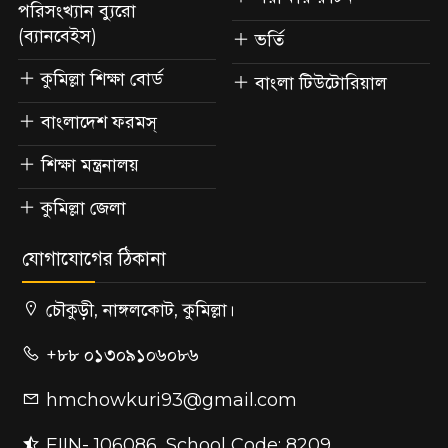
পরিসংখ্যান ব্যুরো
(ব্যানবেইস)
ভর্তি
কুমিল্লা শিক্ষা বোর্ড
বাংলা টিউটোরিয়াল
বাংলাদেশ ফরমস্
শিক্ষা মন্ত্রনালয়
কুমিল্লা জেলা
যোগাযোগের ঠিকানা
চৌকুড়ী, নাঙ্গলকোট, কুমিল্লা।
+৮৮ ০১৩০৯১০৬০৮৬
hmchowkuri93@gmail.com
EIIN- 106086, School Code: 8209