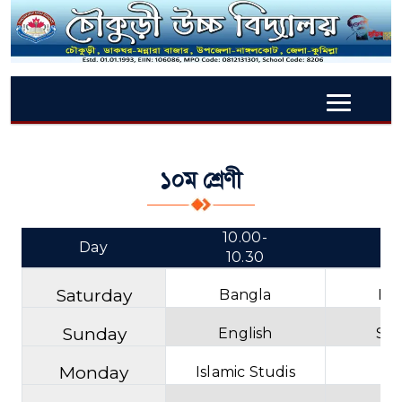
১০ম শ্রেণী
10.00-
10
Day
10.30
11
Saturday
Bangla
Eng
Sunday
English
Sci
Monday
Islamic Studis
Qu