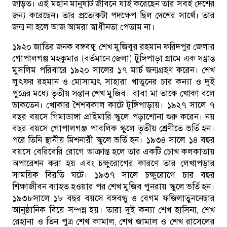
জড়িত। এই মহান মানুষটি জীবনে যাই করেছেন তার সবই দেশের
জন্য করেছেন। তার প্রত্যেকটা পদক্ষেপ ছিল দেশের সার্থে। তার
জন্ম না হলে আজ আমরা স্বাধীনতা পেতাম না।
১৯২০ জাতির জনক বঙ্গবন্ধু শেখ মুজিবুর রহমান ফরিদপুর জেলার
গোপালগঞ্জ মহকুমার (বর্তমানে জেলা) টুঙ্গিপাড়া গ্রামে এক সম্ভ্রান্ত
মুসলিম পরিবারে ১৯২০ সালের ১৭ মার্চ জন্মগ্রহণ করেন। শেখ
লুৎফর রহমান ও মোসাম্মৎ সাহারা খাতুনের চার কন্যা ও দুই
পুত্রের মধ্যে তৃতীয় সন্তান শেখ মুজিব। বাবা-মা তাকে খোকা বলে
ডাকতেন। খোকার শৈশবকাল কাটে টুঙ্গিপাড়ায়। ১৯২৭ সালে ৭
বছর বয়সে গিমাডাঙ্গা প্রাইমারি স্কুলে পড়াশোনা শুরু করেন। নয়
বছর বয়সে গোপালগঞ্জ পাবলিক স্কুলে তৃতীয় শ্রেণীতে ভর্তি হন।
পরে তিনি স্থানীয় মিশনারী স্কুলে ভর্তি হন। ১৯৩৪ সালে ১৪ বছর
বয়সে বেরিবেরি রোগে আক্রান্ত হলে তার একটি চোখ কলকাতায়
অপারেশন করা হয় এবং চক্ষুরোগের কারণে তার লেখাপড়ার
সাময়িক বিরতি ঘটে। ১৯৩৭ সালে চক্ষুরোগে চার বছর
শিক্ষাজীবন ব্যাহত হওয়ার পর শেখ মুজিব পুনরায় স্কুলে ভর্তি হন।
১৯৩৮সালে ১৮ বছর বয়সে বঙ্গবন্ধু ও বেগম ফজিলাতুননেছার
আনুষ্ঠানিক বিয়ে সম্পন্ন হয়। তারা দুই কন্যা শেখ হাসিনা, শেখ
রেহানা ও তিন পুত্র শেখ কামাল, শেখ জামাল ও শেখ রাসেলের