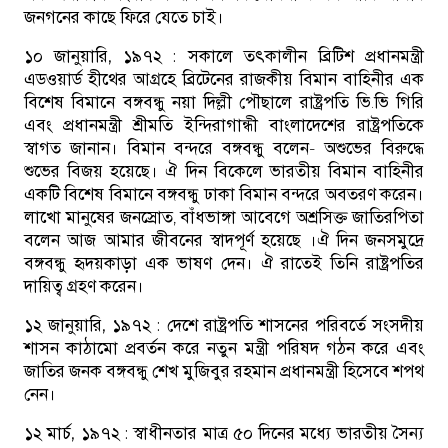
জনগনের কাছে ফিরে যেতে চাই।
১০ জানুয়ারি, ১৯৭২ :
সকালে তৎকালীন ব্রিটিশ প্রধানমন্ত্রী
এডওয়ার্ড হীথের আগ্রহে ব্রিটেনের রাজকীয় বিমান বাহিনীর এক
বিশেষ বিমানে বঙ্গবন্ধু নয়া দিল্লী পৌছালে রাষ্ট্রপতি ভি.ভি গিরি
এবং প্রধানমন্ত্রী শ্রীমতি ইন্দিরাগান্ধী বাংলাদেশের রাষ্ট্রপতিকে
স্বাগত জানান। বিমান বন্দরে বঙ্গবন্ধু বলেন- অশুভের বিরুদ্ধে
শুভের বিজয় হয়েছে। ঐ দিন বিকেলে ভারতীয় বিমান বাহিনীর
একটি বিশেষ বিমানে বঙ্গবন্ধু ঢাকা বিমান বন্দরে অবতরণ করেন।
লাখো মানুষের জনস্রোত, বাঁধভাঙ্গা আবেগে অশ্রসিক্ত জাতিরপিতা
বলেন আজ আমার জীবনের স্বাদপূর্ণ হয়েছে ।ঐ দিন জনসমুদ্রে
বঙ্গবন্ধু হৃদয়কাড়া এক ভাষণ দেন। ঐ রাতেই তিনি রাষ্ট্রপতির
দায়িত্ব গ্রহণ করেন।
১২ জানুয়ারি, ১৯৭২ :
দেশে রাষ্ট্রপতি শাসনের পরিবর্তে সংসদীয়
শাসন কাঠামো প্রবর্তন করে নতুন মন্ত্রী পরিষদ গঠন করে এবং
জাতির জনক বঙ্গবন্ধু শেখ মুজিবুর রহমান প্রধানমন্ত্রী হিসেবে শপথ
নেন।
১২ মার্চ, ১৯৭২ :
স্বাধীনতার মাত্র ৫০ দিনের মধ্যে ভারতীয় সৈন্য