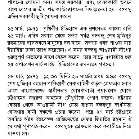
পালনের ঘোষনা দেন। সমস্ত সরকারী এবং বেসরকারী ভবনে
বাংলাদেশের জাতীয় পতাকা উত্তোলনের সিদ্ধান্ত নেয়া হয়। বঙ্গবন্ধু
এদিন সরকারী ছুটি ঘোষনা করেন।
২৫ মার্চ, ১৯৭১ :
পৃথিবীর ইতিহাসে এক নৃশংসতম কালো রাত্রি
২৫ মার্চ। এদিন সকাল থেকে সন্ধ্যা পর্যন্ত বঙ্গবন্ধু শেখ মুজিবুর
রহমানের বাসভবনে মানুষের ঢল নামে। সন্ধ্যায় খবর পাওয়া যায়
ইয়াহিয়া ঢাকা ত্যাগ করেছেন। এ সময় বঙ্গবন্ধু আওয়ামী লীগের
গুরুত্বপূর্ণ নেতাদের সাথে বৈঠক করেন। তার সাড়ে এগারটায় শুরু
হয় অপারেশন সার্চ লাইট। ইতিহাসের জঘন্যতম গণহত্যা।
২৬ মার্চ, ১৯৭১ :
১২-৩০ মিনিট ২৬ মার্চের প্রথম প্রহরে বঙ্গবন্ধু
শেখ মুজিবুর রহমান পাকিস্তানী সেনাবাহিনী কর্তৃক গ্রেফতার হবার
আগে বাংলাদেশের স্বাধীনতার ঘোষণাবার্তা ওয়ারলেস যোগে
চট্টগ্রামের জহুরুল আহমেদ চৌধুরীকে প্রেরণ করেন। চট্টগ্রাম
বেতার থেকে আওয়ামী লীগ নেতা হান্নান বঙ্গবন্ধুর স্বাধীনতা
ঘোষণার বানী স্বকন্ঠে প্রচার করেন। পরে ২৭ মার্চ চট্টগ্রামে
অবস্থিত অষ্টম ইষ্টবেঙ্গল রেজিমেন্টের মেজর জিয়াউর রহমান ঐ
ঘোষণা পূণ:পাঠ করেন। বঙ্গবন্ধুকে গ্রেফতার করে করাচীতে নিয়ে
যাওয়া হয়।