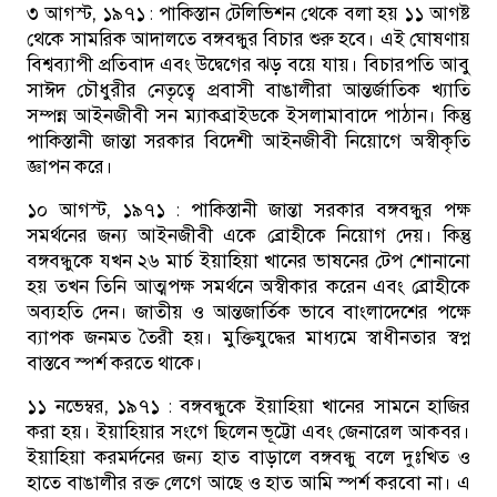
৩ আগস্ট, ১৯৭১ :
পাকিস্তান টেলিভিশন থেকে বলা হয় ১১ আগষ্ট
থেকে সামরিক আদালতে বঙ্গবন্ধুর বিচার শুরু হবে। এই ঘোষণায়
বিশ্বব্যাপী প্রতিবাদ এবং উদ্বেগের ঝড় বয়ে যায়। বিচারপতি আবু
সাঈদ চৌধুরীর নেতৃত্বে প্রবাসী বাঙালীরা আন্তর্জাতিক খ্যাতি
সম্পন্ন আইনজীবী সন ম্যাকব্রাইডকে ইসলামাবাদে পাঠান। কিন্তু
পাকিস্তানী জান্তা সরকার বিদেশী আইনজীবী নিয়োগে অস্বীকৃতি
জ্ঞাপন করে।
১০ আগস্ট, ১৯৭১ :
পাকিস্তানী জান্তা সরকার বঙ্গবন্ধুর পক্ষ
সমর্থনের জন্য আইনজীবী একে ব্রোহীকে নিয়োগ দেয়। কিন্তু
বঙ্গবন্ধুকে যখন ২৬ মার্চ ইয়াহিয়া খানের ভাষনের টেপ শোনানো
হয় তখন তিনি আত্মপক্ষ সমর্থনে অস্বীকার করেন এবং ব্রোহীকে
অব্যহতি দেন। জাতীয় ও আন্তজার্তিক ভাবে বাংলাদেশের পক্ষে
ব্যাপক জনমত তৈরী হয়। মুক্তিযুদ্ধের মাধ্যমে স্বাধীনতার স্বপ্ন
বাস্তবে স্পর্শ করতে থাকে।
১১ নভেম্বর, ১৯৭১ :
বঙ্গবন্ধুকে ইয়াহিয়া খানের সামনে হাজির
করা হয়। ইয়াহিয়ার সংগে ছিলেন ভূট্টো এবং জেনারেল আকবর।
ইয়াহিয়া করমর্দনের জন্য হাত বাড়ালে বঙ্গবন্ধু বলে দুঃখিত ও
হাতে বাঙালীর রক্ত লেগে আছে ও হাত আমি স্পর্শ করবো না। এ