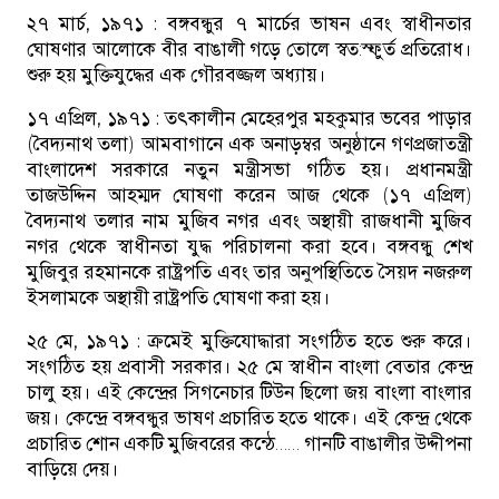
২৭ মার্চ, ১৯৭১ :
বঙ্গবন্ধুর ৭ মার্চের ভাষন এবং স্বাধীনতার
ঘোষণার আলোকে বীর বাঙালী গড়ে তোলে স্বত:স্ফুর্ত প্রতিরোধ।
শুরু হয় মুক্তিযুদ্ধের এক গৌরবজ্জল অধ্যায়।
১৭ এপ্রিল, ১৯৭১ :
তৎকালীন মেহেরপুর মহকুমার ভবের পাড়ার
(বৈদ্যনাথ তলা) আমবাগানে এক অনাড়ম্বর অনুষ্ঠানে গণপ্রজাতন্ত্রী
বাংলাদেশ সরকারে নতুন মন্ত্রীসভা গঠিত হয়। প্রধানমন্ত্রী
তাজউদ্দিন আহম্মদ ঘোষণা করেন আজ থেকে (১৭ এপ্রিল)
বৈদ্যনাথ তলার নাম মুজিব নগর এবং অস্থায়ী রাজধানী মুজিব
নগর থেকে স্বাধীনতা যুদ্ধ পরিচালনা করা হবে। বঙ্গবন্ধু শেখ
মুজিবুর রহমানকে রাষ্ট্রপতি এবং তার অনুপস্থিতিতে সৈয়দ নজরুল
ইসলামকে অস্থায়ী রাষ্ট্রপতি ঘোষণা করা হয়।
২৫ মে, ১৯৭১ :
ক্রমেই মুক্তিযোদ্ধারা সংগঠিত হতে শুরু করে।
সংগঠিত হয় প্রবাসী সরকার। ২৫ মে স্বাধীন বাংলা বেতার কেন্দ্র
চালু হয়। এই কেন্দ্রের সিগনেচার টিউন ছিলো জয় বাংলা বাংলার
জয়। কেন্দ্রে বঙ্গবন্ধুর ভাষণ প্রচারিত হতে থাকে। এই কেন্দ্র থেকে
প্রচারিত শোন একটি মুজিবরের কন্ঠে…… গানটি বাঙালীর উদ্দীপনা
বাড়িয়ে দেয়।