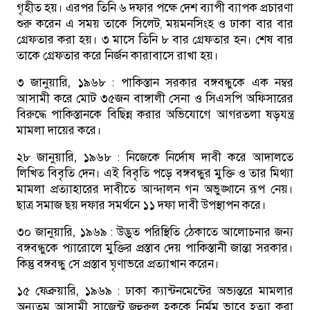
গৃহীত হয়। এরপর তিনি ৬ দফার পক্ষে দেশ ব্যাপী ব্যাপক প্রচারণা
শুরু করেন এ সময় তাকে সিলেট, ময়মনসিংহ ও ঢাকা বার বার
গ্রেফতার করা হয়। ৩ মাসে তিনি ৮ বার গ্রেফতার হন। শেষ বার
তাকে গ্রেফতার করে নির্জন কারাবাসে রাখা হয়।
৩ জানুয়ারি, ১৯৬৮ :
পাকিস্তান সরকার বঙ্গবন্ধুকে এক নম্বর
আসামী করে মোট ৩৫জন বাঙ্গালী সেনা ও সিএসপি অফিসারের
বিরুদ্ধে পাকিস্তানকে বিছিন্ন করার অভিযোগে আগরতলা ষড়যন্ত্র
মামলা দায়ের করে।
২৮ জানুয়ারি, ১৯৬৮ :
নিজেকে নির্দোষ দাবী করে আদালতে
লিখিত বিবৃতি দেন। এই বিবৃতি পড়ে বঙ্গবন্ধুর মুক্তি ও তার মিথ্যা
মামলা প্রত্যাহারের দাবীতে আন্দালন গন অভুঙ্খানে রূপ নেয়।
ছাত্র সমাজ ছয় দফার সমর্থনে ১১ দফা দাবী উপস্থাপন করে।
৩০ জানুয়ারি, ১৯৬৯ :
উদ্ভুত পরিস্থিতি ঠেকাতে আলোচনার জন্য
বঙ্গবন্ধুকে প্যারোলে মুক্তির প্রস্তাব দেয় পাকিস্তানী জান্তা সরকার।
কিন্তু বঙ্গবন্ধু সে প্রস্তাব ঘৃণাভরে প্রত্যাখান করেন।
১৫ ফেব্রুয়ারি, ১৯৬৯ :
ঢাকা ক্যান্টনমেন্টের অভ্যন্তরে মামলার
অন্যতম আসামী সাজেন্ট জহুরুল হককে নির্মম ভাবে হত্যা করা