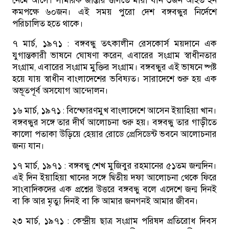
নেমে আসে। সামরিক জান্তার গুলিতে মারা যান ৩জন আহত হন
কমপক্ষে ৬০জন। এই সময় পুরো দেশ বঙ্গবন্ধুর নির্দেশে
পরিচালিত হতে থাকে।
৭ মার্চ, ১৯৭১ :
বঙ্গবন্ধু তৎকালীন রেসকোর্স ময়দানে এক
যুগান্তকারী ভাষনে ঘোষণা করেন, এবারের সংগ্রাম স্বাধীনতার
সংগ্রাম, এবারের সংগ্রাম মুক্তির সংগ্রাম। বঙ্গবন্ধুর এই ভাষনে ষ্পষ্ট
হয়ে যায় স্বাধীন বাংলাদেশের ভবিষ্যত। সারাদেশে শুরু হয় এক
অভূতপূর্ব অসযোগ আন্দোলন।
১৬ মার্চ, ১৯৭১ :
বিস্ফোরণমুখ বাংলাদেশে আসেন ইয়াহিয়া খান।
বঙ্গবন্ধুর সঙ্গে তার দীর্ঘ আলোচনা শুরু হয়। বঙ্গবন্ধু তার গাড়ীতে
কালো পতাকা উড়িয়ে হেয়ার রোডে প্রেসিডেন্ট ভবনে আলোচনার
জন্য যান।
১৭ মার্চ, ১৯৭১ :
বঙ্গবন্ধু শেখ মুজিবুর রহমানের ৫১তম জন্মদিন।
এই দিন ইয়াহিয়া খানের সঙ্গে দ্বিতীয় দফা আলোচনা থেকে ফিরে
সাংবাদিকদের এক প্রশ্নের উত্তরে বঙ্গবন্ধু বলে এদেশে জন্ম দিনই
বা কি আর মৃত্যু দিনই বা কি আমার জনগনই আমার জীবন।
২৩ মার্চ, ১৯৭১ :
কেন্দ্রীয় ছাত্র সংগ্রাম পরিষদ প্রতিরোধ দিবস