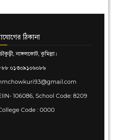
াযোগের ঠিকানা
চৌকুড়ী, নাঙ্গলকোট, কুমিল্লা।
+৮৮ ০১৩০৯১০৬০৮৬
hmchowkuri93@gmail.com
EIIN- 106086, School Code: 8209
College Code : 0000