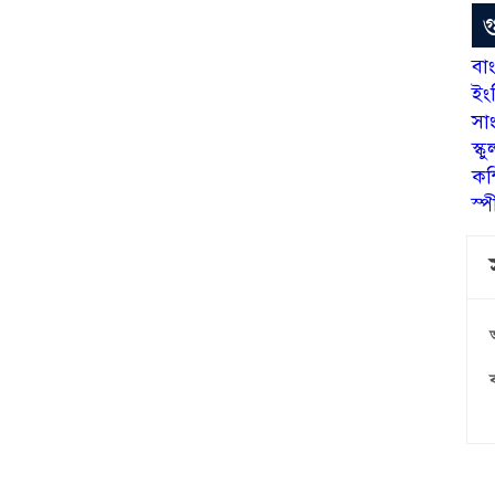
গ
বা
ইং
সাং
স্
কম্
স্